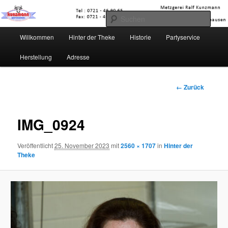
Zum
Karlsruher Str. 70 * Pfinztal-Berghausen * Deutschland /Germany
Inhalt
Such
wechseln
Hauptmenü
Willkommen
Hinter der Theke
Historie
Partyservice
Metzgerei Kunzmann
Herstellung
Adresse
Bilder-
← Zurück
Navigation
IMG_0924
Veröffentlicht
25. November 2023
mit
2560 × 1707
in
Hinter der
Theke