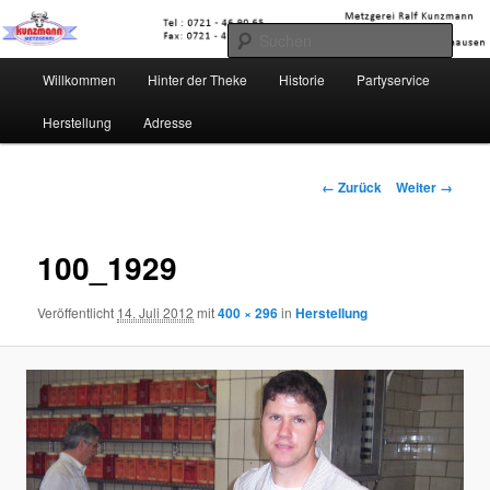
Zum
Karlsruher Str. 70 * Pfinztal-Berghausen * Deutschland /Germany
Inhalt
Such
wechseln
Hauptmenü
Willkommen
Hinter der Theke
Historie
Partyservice
Metzgerei Kunzmann
Herstellung
Adresse
Bilder-
← Zurück
Weiter →
Navigation
100_1929
Veröffentlicht
14. Juli 2012
mit
400 × 296
in
Herstellung